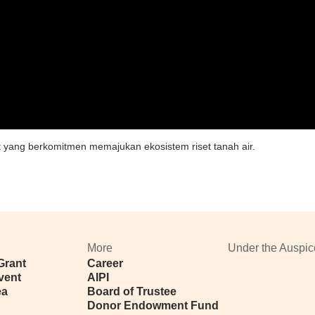
t yang berkomitmen memajukan ekosistem riset tanah air.
n
More
Under the Auspic
Grant
Career
vent
AIPI
ea
Board of Trustee
Donor Endowment Fund