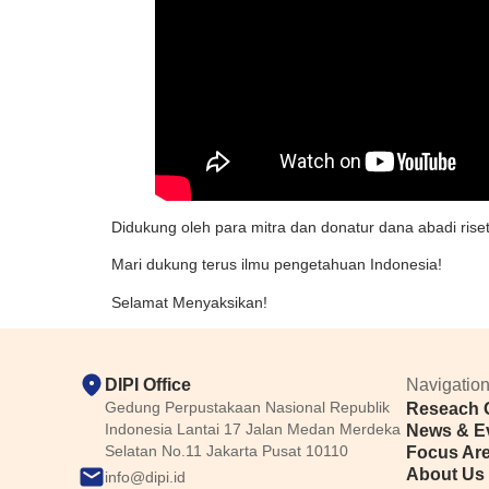
Didukung oleh para mitra dan donatur dana abadi rise
Mari dukung terus ilmu pengetahuan Indonesia!
Selamat Menyaksikan!
DIPI Office
Navigatio
Gedung Perpustakaan Nasional Republik
Reseach 
Indonesia Lantai 17 Jalan Medan Merdeka
News & E
Selatan No.11 Jakarta Pusat 10110
Focus Ar
About Us
info@dipi.id