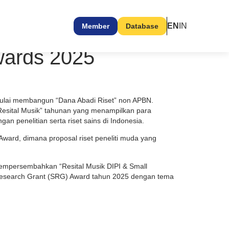
EN
IN
Member
Database
wards 2025
mulai membangun “Dana Abadi Riset” non APBN.
Resital Musik” tahunan yang menampilkan para
an penelitian serta riset sains di Indonesia.
ward, dimana proposal riset peneliti muda yang
empersembahkan “Resital Musik DIPI & Small
esearch Grant (SRG) Award tahun 2025 dengan tema