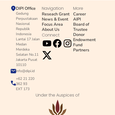
Navigation
More
DIPI Office
Gedung
Reseach Grant
Career
Perpustakaan
News & Event
AIPI
Nasional
Focus Area
Board of
Republik
About Us
Trustee
Indonesia
Donor
Connect
Lantai 17 Jalan
Endowment
Medan
Fund
Merdeka
Partners
Selatan No.11
Jakarta Pusat
10110
info@dipi.id
+62 21 220
362 93
EXT 173
Under the Auspices of