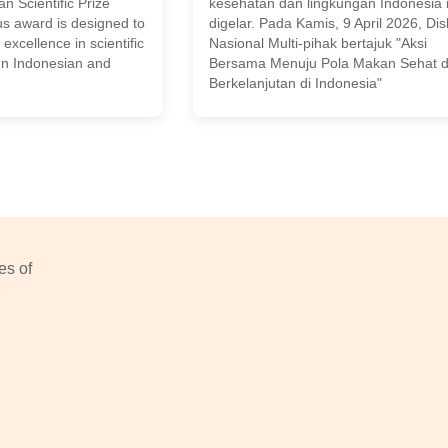
n Scientific Prize
kesehatan dan lingkungan Indonesia 
us award is designed to
digelar. Pada Kamis, 9 April 2026, Dis
excellence in scientific
Nasional Multi-pihak bertajuk "Aksi
en Indonesian and
Bersama Menuju Pola Makan Sehat 
Berkelanjutan di Indonesia"
es of