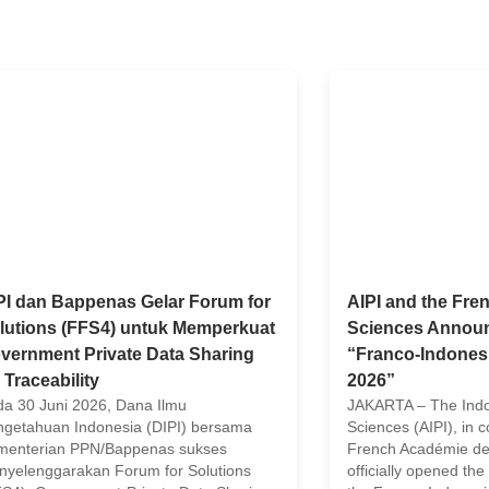
PI dan Bappenas Gelar Forum for
AIPI and the Fr
lutions (FFS4) untuk Memperkuat
Sciences Announc
vernment Private Data Sharing
“Franco-Indonesi
 Traceability
2026”
a 30 Juni 2026, Dana Ilmu
JAKARTA – The Ind
getahuan Indonesia (DIPI) bersama
Sciences (AIPI), in c
menterian PPN/Bappenas sukses
French Académie de
yelenggarakan Forum for Solutions
officially opened the 