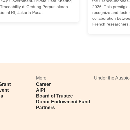
S4): Government-Private Data Sharing
the Franco-Indonesia
 Traceability di Gedung Perpustakaan
2026. This prestigio
ional RI, Jakarta Pusat.
recognize and foster 
collaboration betwe
French researchers.
n
More
Under the Auspic
Grant
Career
vent
AIPI
ea
Board of Trustee
Donor Endowment Fund
Partners