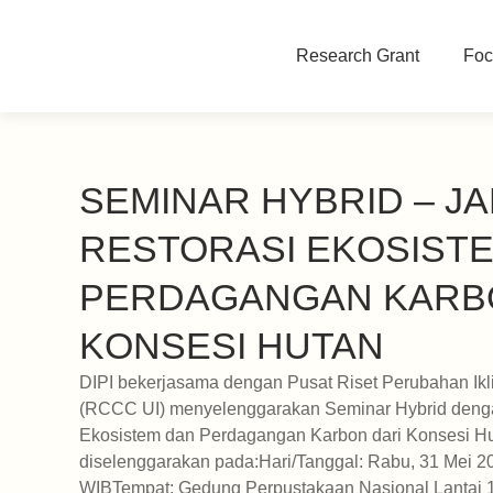
Research Grant
Foc
SEMINAR HYBRID – J
RESTORASI EKOSIST
PERDAGANGAN KARB
KONSESI HUTAN
DIPI bekerjasama dengan Pusat Riset Perubahan Ikl
(RCCC UI) menyelenggarakan Seminar Hybrid dengan
Ekosistem dan Perdagangan Karbon dari Konsesi Hu
diselenggarakan pada:Hari/Tanggal: Rabu, 31 Mei 2
WIBTempat: Gedung Perpustakaan Nasional Lantai 17