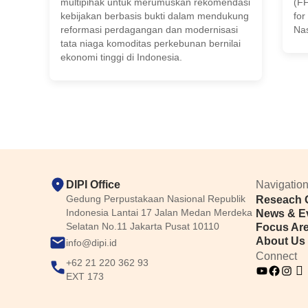
multipihak untuk merumuskan rekomendasi
(FF
kebijakan berbasis bukti dalam mendukung
for
reformasi perdagangan dan modernisasi
Nas
tata niaga komoditas perkebunan bernilai
ekonomi tinggi di Indonesia.
DIPI Office
Navigatio
Gedung Perpustakaan Nasional Republik
Reseach 
Indonesia Lantai 17 Jalan Medan Merdeka
News & E
Selatan No.11 Jakarta Pusat 10110
Focus Ar
About Us
info@dipi.id
Connect
+62 21 220 362 93
EXT 173