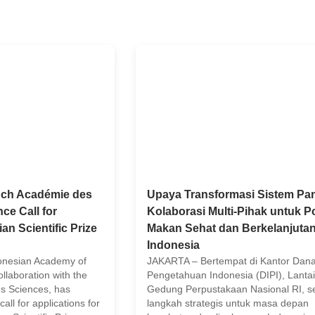
ench Académie des
Upaya Transformasi Sistem Pa
e Call for
Kolaborasi Multi-Pihak untuk P
an Scientific Prize
Makan Sehat dan Berkelanjutan
Indonesia
onesian Academy of
JAKARTA – Bertempat di Kantor Dana
ollaboration with the
Pengetahuan Indonesia (DIPI), Lanta
s Sciences, has
Gedung Perpustakaan Nasional RI, 
call for applications for
langkah strategis untuk masa depan