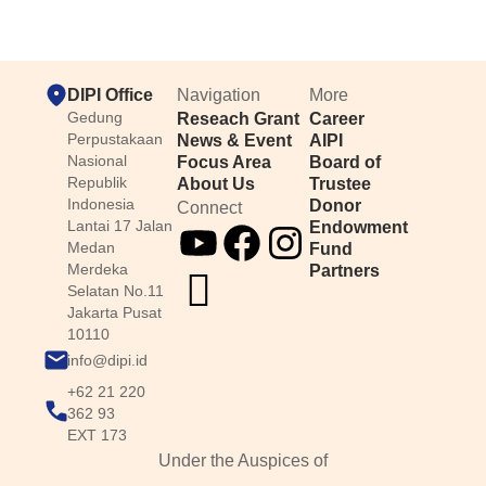
DIPI Office
Navigation
More
Gedung
Reseach Grant
Career
Perpustakaan
News & Event
AIPI
Nasional
Focus Area
Board of
Republik
About Us
Trustee
Indonesia
Donor
Connect
Lantai 17 Jalan
Endowment
Medan
Fund
Merdeka
Partners
Selatan No.11
Jakarta Pusat
10110
info@dipi.id
+62 21 220
362 93
EXT 173
Under the Auspices of