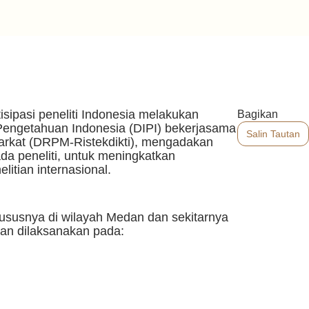
sipasi peneliti Indonesia melakukan
Bagikan
u Pengetahuan Indonesia (DIPI) bekerjasama
Salin Tautan
arkat (DRPM-Ristekdikti), mengadakan
da peneliti, untuk meningkatkan
tian internasional.
hususnya di wilayah Medan dan sekitarnya
kan dilaksanakan pada: