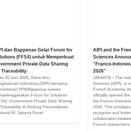
PI dan Bappenas Gelar Forum for
AIPI and the Fr
lutions (FFS4) untuk Memperkuat
Sciences Announc
vernment Private Data Sharing
“Franco-Indonesi
 Traceability
2026”
a 30 Juni 2026, Dana Ilmu
JAKARTA – The Ind
getahuan Indonesia (DIPI) bersama
Sciences (AIPI), in c
menterian PPN/Bappenas sukses
French Académie de
yelenggarakan Forum for Solutions
officially opened the 
S4): Government-Private Data Sharing
the Franco-Indonesia
 Traceability di Gedung Perpustakaan
2026. This prestigio
ional RI, Jakarta Pusat.
recognize and foster 
collaboration betwe
French researchers.