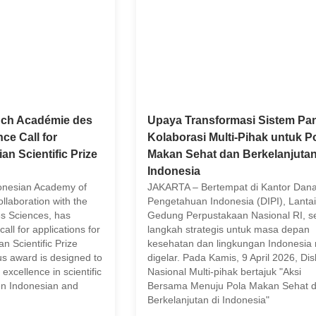
ench Académie des
Upaya Transformasi Sistem Pa
e Call for
Kolaborasi Multi-Pihak untuk P
an Scientific Prize
Makan Sehat dan Berkelanjutan
Indonesia
onesian Academy of
JAKARTA – Bertempat di Kantor Dana
ollaboration with the
Pengetahuan Indonesia (DIPI), Lanta
s Sciences, has
Gedung Perpustakaan Nasional RI, 
call for applications for
langkah strategis untuk masa depan
n Scientific Prize
kesehatan dan lingkungan Indonesia 
us award is designed to
digelar. Pada Kamis, 9 April 2026, Dis
excellence in scientific
Nasional Multi-pihak bertajuk "Aksi
en Indonesian and
Bersama Menuju Pola Makan Sehat 
Berkelanjutan di Indonesia"