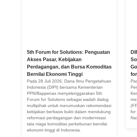
5th Forum for Solutions: Penguatan
DI
Akses Pasar, Kebijakan
So
Perdagangan, dan Bursa Komoditas
Go
Bernilai Ekonomi Tinggi
for
Pada 28 Juli 2026, Dana Ilmu Pengetahuan
Pad
Indonesia (DIPI) bersama Kementerian
Pen
PPN/Bappenas menyelenggarakan 5th
Ke
Forum for Solutions sebagai wadah dialog
men
multipihak untuk merumuskan rekomendasi
(FF
kebijakan berbasis bukti dalam mendukung
for
reformasi perdagangan dan modernisasi
Nas
tata niaga komoditas perkebunan bernilai
ekonomi tinggi di Indonesia.