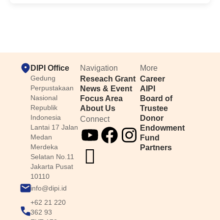
DIPI Office
Navigation
More
Gedung
Reseach Grant
Career
Perpustakaan
News & Event
AIPI
Nasional
Focus Area
Board of
Republik
About Us
Trustee
Indonesia
Donor
Connect
Lantai 17 Jalan
Endowment
Medan
Fund
Merdeka
Partners
Selatan No.11
Jakarta Pusat
10110
info@dipi.id
+62 21 220
362 93