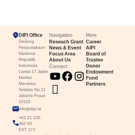
DIPI Office
Navigation
More
Gedung
Reseach Grant
Career
Perpustakaan
News & Event
AIPI
Nasional
Focus Area
Board of
Republik
About Us
Trustee
Indonesia
Donor
Connect
Lantai 17 Jalan
Endowment
Medan
Fund
Merdeka
Partners
Selatan No.11
Jakarta Pusat
10110
info@dipi.id
+62 21 220
362 93
EXT 173